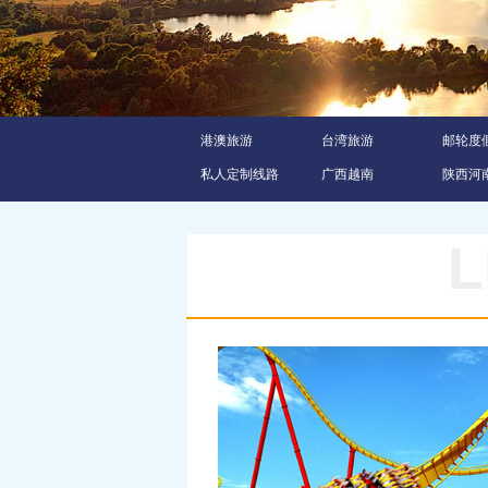
港澳旅游
台湾旅游
邮轮度
私人定制线路
广西越南
陕西河
L