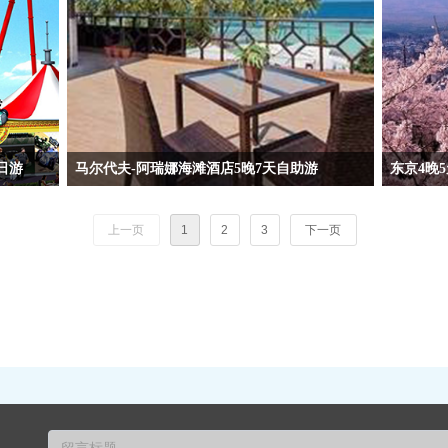
日游
马尔代夫-阿瑞娜海滩酒店5晚7天自助游
东京4晚
马尔代夫-阿瑞娜海滩酒店5晚7天自助游 5晚阿瑞娜海
东京4晚5
滩酒店Arena（精品酒店 豪华阳台房）含旱/快艇（Q2航
上一页
1
2
3
下一页
空/杭州往返）