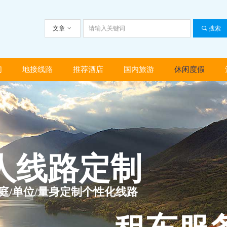
文章
ꀁ
끠
搜索
们
地接线路
推荐酒店
国内旅游
休闲度假
们
地接线路
推荐酒店
国内旅游
休闲度假
人线路定制
家庭/单位/量身定制个性化线路