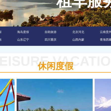
租车
假
海岛度假
自助旅游
北京河北
云南贵
南
山东辽宁
四川重庆
山西内蒙
青海西
EISURE VACATI
休闲度假