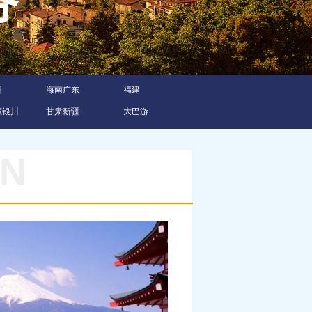
服务
州
海南广东
福建
藏银川
甘肃新疆
大巴游
ON