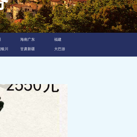
服务
州
海南广东
福建
藏银川
甘肃新疆
大巴游