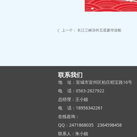
上一个：
长江三峡涉外五星豪华游船
ꄴ
联系我们
地 址：
宣城市宣州区柏庄稻宝路16号
电 话：
0563-2827922
总经理：王小姐
电 话：18956342261
在线咨询：
QQ：2471868035 2364598458
联系人：朱小姐