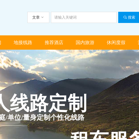
文章
ꀁ
끠
搜索
们
地接线路
推荐酒店
国内旅游
休闲度假
们
地接线路
推荐酒店
国内旅游
休闲度假
人线路定制
家庭/单位/量身定制个性化线路