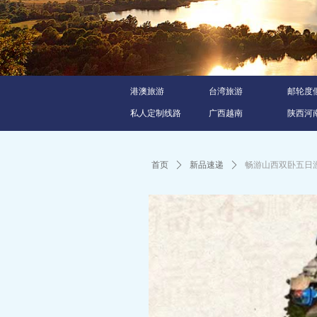
港澳旅游
台湾旅游
邮轮度
私人定制线路
广西越南
陕西河
首页
ꄲ
新品速递
ꄲ
畅游山西双卧五日