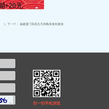
下一个：
福建厦门双高五天四晚美食轻奢游
ꄲ
扫一扫手机浏览