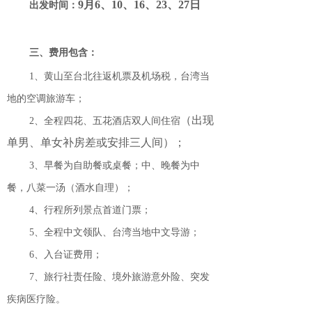
9月6、10、16、23、27日
出发时间：
三、费用包含：
1、黄山至台北往返机票及机场税，台湾当
地的空调旅游车；
（出现
2、全程四花、五花酒店双人间住宿
单男、单女补房差或安排三人间）；
3、早餐为自助餐或桌餐；中、晚餐为中
餐，八菜一汤（酒水自理）；
4、行程所列景点首道门票；
5、全程中文领队、台湾当地中文导游；
6、入台证费用；
7、旅行社责任险、境外旅游意外险、突发
疾病医疗险。