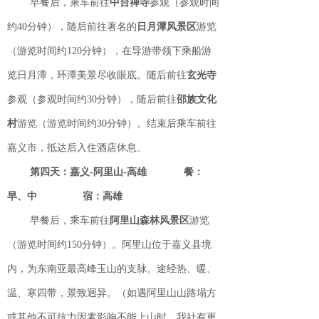
早餐后，乘车前往
中台禅寺
参观（参观时间
约40分钟），随后前往著名的
日月潭风景区
游览
（游览时间约120分钟），在导游带领下乘船游
览日月潭，环潭美景尽收眼底。随后前往
玄光寺
参观（参观时间约30分钟），随后前往
邵族文化
村
游览（游览时间约30分钟）。结束后乘车前往
嘉义市，抵达后入住酒店休息。
第四天：嘉义
-阿里山-高雄
餐：
早、中
宿：高雄
早餐后，乘车前往
阿里山森林风景区
游览
（游览时间约150分钟）。阿里山位于嘉义县境
内，为东南亚最高峰玉山的支脉。途经热、暖、
温、寒四带，景致迥异。（如遇阿里山山路塌方
或其他不可抗力因素影响不能上山时，我社有更