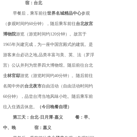
宿：台北
早餐后，乘车前往
世界名城精品中心
参观
（参观时间约60分钟），随后乘车前往
台北故宫
博物院
游览（游览时间约120分钟）。故宫于
1965年兴建完成，为一座中国宫殿式的建筑。是
游客来台必访之地,品类丰富与美、英、法（罗浮
宫）公认并列为世界四大博物馆。随后前往台北
士林官邸
游览（游览时间约40分钟）。随后前往
名闻中外的
台北
夜市
自由活动（自由活动时间约
60分钟），品尝台湾当地风味小吃。随后乘车前
往入住酒店休息。
（今日晚餐自理）
第三天：台北
-日月潭-嘉义
餐：早、
中、晚
宿：嘉义