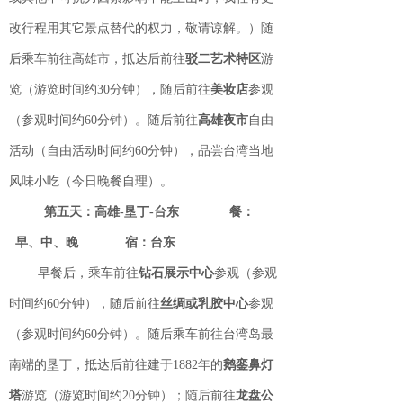
改行程用其它景点替代的权力，敬请谅解。）随
后乘车前往高雄市，抵达后前往
驳二艺术特区
游
览（游览时间约30分钟），随后前往
美妆店
参观
（参观时间约60分钟）。随后前往
高雄
夜市
自由
活动（自由活动时间约60分钟），品尝台湾当地
风味小吃（今日晚餐自理）。
第五天：高雄
-垦丁-台东
餐：
早、中、晚
宿：台东
早餐后，乘车前往
钻石展示中心
参观（参观
时间约60分钟），随后前往
丝绸或乳胶中心
参观
（参观时间约60分钟）。随后乘车前往台湾岛最
南端的垦丁，抵达后前往建于1882年的
鹅銮鼻灯
塔
游览（游览时间约20分钟）；随后前往
龙盘公