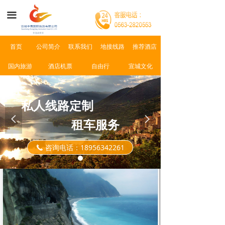
首页
끀
公司简介
首页
公司简介
联系我们
地接线路
推荐酒店
景点介绍
国内旅游
酒店机票
自由行
宣城文化
新闻资讯
联系我们
私人线路定制
넳
넲
租车服务
咨询电话：18956342261
끅