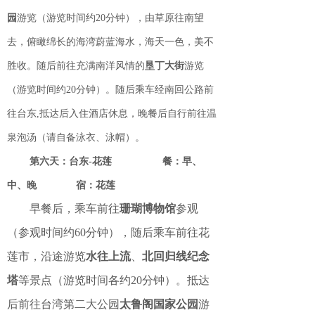
园
游览（游览时间约20分钟），由草原往南望
去，俯瞰绵长的海湾蔚蓝海水，海天一色，美不
胜收。随后前往充满南洋风情的
垦丁大街
游览
（游览时间约20分钟）。随后乘车经南回公路前
往台东,抵达后入住酒店休息，晚餐后自行前往温
泉泡汤（请自备泳衣、泳帽）。
第六天：台东-花莲 餐：早、
中、晚 宿：花莲
早餐后，乘车前往
珊瑚博物馆
参观
（参观时间约60分钟），随后乘车前往花
莲市，沿途游览
水往上流
、
北回归线纪念
塔
等景点（游览时间各约20分钟）。抵达
后前往台湾第二大公园
太鲁阁国家公园
游