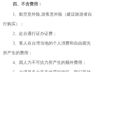
四、不含费用：
1、航空意外险,游客意外险（建议旅游者自
行购买）；
2、赴台通行证办证费；
3、客人在台湾当地的个人消费和自由观光
所产生的费用；
4、因人力不可抗力所产生的额外费用；
5、台湾是多台风多地震的地区，我们坚持
安全第一的原则，将保留对行程进行调整和变更
的权力。
五、游客须知：
1、台湾游属于特殊旅游形式，普通的旅游
观光受政策的约束，所有团员必须全程随团活
动，不得擅自离团，听从领队安排，由此给客人