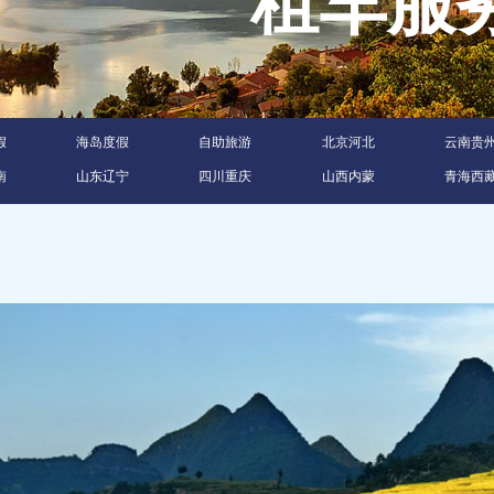
租车
假
海岛度假
自助旅游
北京河北
云南贵
南
山东辽宁
四川重庆
山西内蒙
青海西