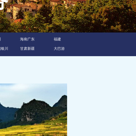
服务
州
海南广东
福建
藏银川
甘肃新疆
大巴游