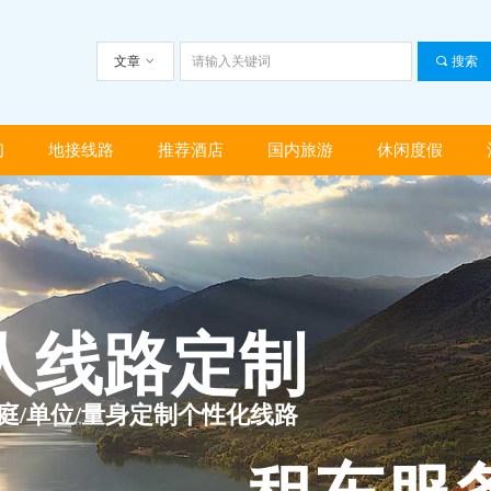
文章
ꀁ
끠
搜索
们
地接线路
推荐酒店
国内旅游
休闲度假
们
地接线路
推荐酒店
国内旅游
休闲度假
人线路定制
家庭/单位/量身定制个性化线路