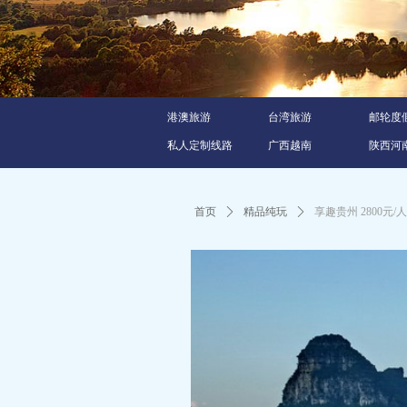
港澳旅游
台湾旅游
邮轮度
私人定制线路
广西越南
陕西河
首页
ꄲ
精品纯玩
ꄲ
享趣贵州 2800元/人