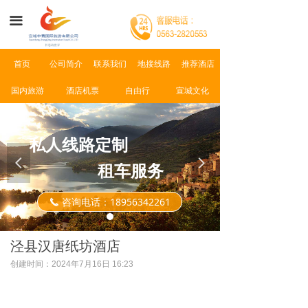
首页
끀
公司简介
首页
公司简介
联系我们
地接线路
推荐酒店
景点介绍
国内旅游
酒店机票
自由行
宣城文化
新闻资讯
联系我们
私人线路定制
넳
넲
租车服务
咨询电话：18956342261
끅
泾县汉唐纸坊酒店
创建时间：
2024年7月16日
16:23