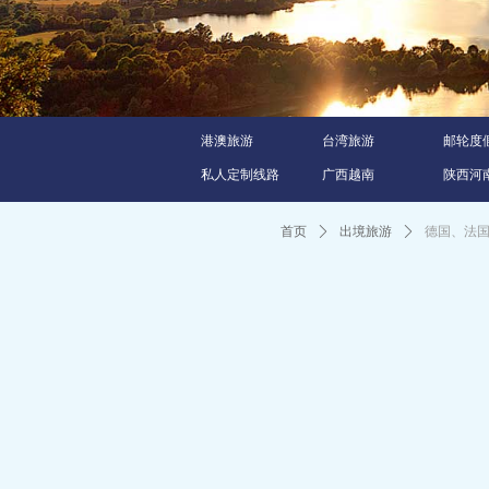
港澳旅游
台湾旅游
邮轮度
私人定制线路
广西越南
陕西河
首页
ꄲ
出境旅游
ꄲ
德国、法国