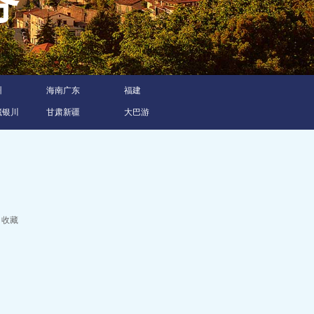
服务
州
海南广东
福建
藏银川
甘肃新疆
大巴游
收藏