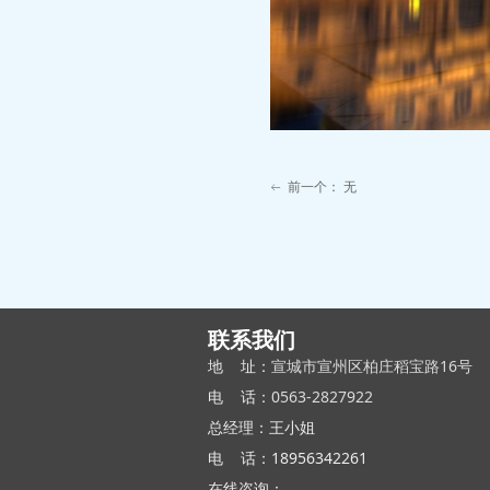
前一个：
无
ꂃ
联系我们
地 址：
宣城市宣州区柏庄稻宝路16号
电 话：
0563-2827922
总经理：王小姐
电 话：18956342261
在线咨询：