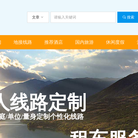
文章
ꀁ
끠
搜索
们
地接线路
推荐酒店
国内旅游
休闲度假
们
地接线路
推荐酒店
国内旅游
休闲度假
人线路定制
家庭/单位/量身定制个性化线路