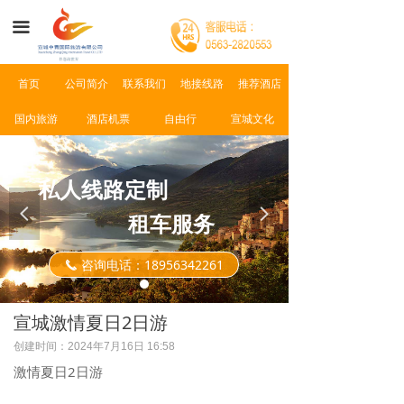
首页
끀
公司简介
首页
公司简介
联系我们
地接线路
推荐酒店
景点介绍
国内旅游
酒店机票
自由行
宣城文化
新闻资讯
联系我们
私人线路定制
넳
넲
租车服务
咨询电话：18956342261
끅
宣城激情夏日2日游
创建时间：
2024年7月16日
16:58
激情夏日2日游