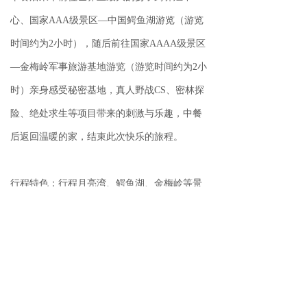
心、国家AAA级景区—中国鳄鱼湖游览（游览
时间约为2小时），随后前往国家AAAA级景区
—金梅岭军事旅游基地游览（游览时间约为2小
时）亲身感受秘密基地，真人野战CS、密林探
险、绝处求生等项目带来的刺激与乐趣，中餐
后返回温暖的家，结束此次快乐的旅程。
行程特色：行程月亮湾、鳄鱼湖、金梅岭等景
区
后一个：
无