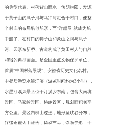
的典型代表。村落背山面水，负阴抱阳，发源
于黄子山的凤子河与马冲河汇合于村口，使整
个村庄的布局酷似船形，而“洋船屋”就成为船
中船了。在村口的狮子山和象山之间与凤子
河、园形东新桥、古道构成了黄田村人与自然
和谐的典型画面。是全国重点文物保护单位、
首届“中国村落景观”、安徽省历史文化名村。
中餐后游览水墨汀溪（游览时间约为3小时），
水墨汀溪风景区位于汀溪乡东南，包含大南坑
景区、马家岭景区、桃岭景区，规划面积40平
方公里。景区内群山逶迤，地形呈峡谷分布，
汀溪水库依山就势，蜿蜒而去，浩瀚无垠，十
分壮阔。湖面清澈如镜，山水交错，荡舟于青