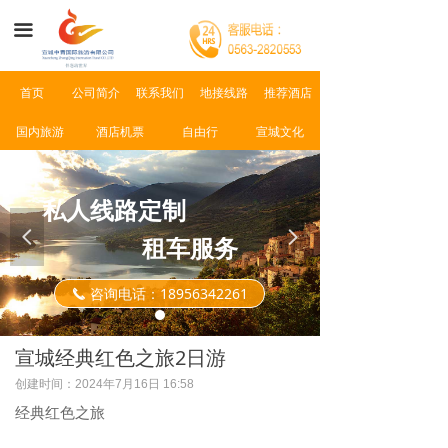
首页
끀
公司简介
首页
公司简介
联系我们
地接线路
推荐酒店
景点介绍
国内旅游
酒店机票
自由行
宣城文化
新闻资讯
联系我们
私人线路定制
넳
넲
租车服务
咨询电话：18956342261
끅
宣城经典红色之旅2日游
创建时间：
2024年7月16日
16:58
经典红色之旅