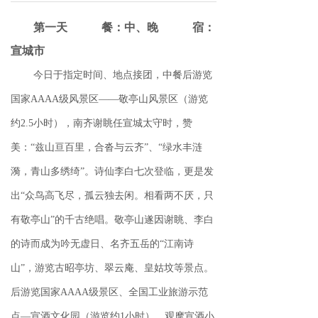
第一天 餐：中、晚 宿：
宣城市
今日于指定时间、地点接团，中餐后游览
国家AAAA级风景区——敬亭山风景区（游览
约2.5小时），南齐谢眺任宣城太守时，赞
美：“兹山亘百里，合沓与云齐”、“绿水丰涟
漪，青山多绣绮”。诗仙李白七次登临，更是发
出“众鸟高飞尽，孤云独去闲。相看两不厌，只
有敬亭山”的千古绝唱。敬亭山遂因谢眺、李白
的诗而成为吟无虚日、名齐五岳的“江南诗
山”，游览古昭亭坊、翠云庵、皇姑坟等景点。
后游览国家AAAA级景区、全国工业旅游示范
点—宣酒文化园（游览约1小时），观摩宣酒小