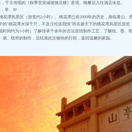
人口，千古传唱的《秋季登宣城谢朓北楼》意境。晚餐后入住酒店休息。
县 餐：早、中
花潭风景区（游览约2小时）。桃花潭已有2000年的历史，南临黄山、
中的“桃花潭水深千尺，不及汪伦送我情”而名扬天下的桃花潭风景区游览
观时间约为1小时）了解传承千余年的古法宣纸制作工艺，了解纸、墨、
、扇、纸帘的制作，后结束此次愉快的行程，返回温馨的家园。