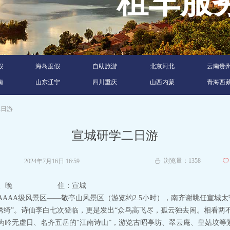
租车
假
海岛度假
自助旅游
北京河北
云南贵
南
山东辽宁
四川重庆
山西内蒙
青海西
二日游
宣城研学二日游
浏览量：
1358
2024年7月16日
16:59
ꄀ
ꄘ
中、晚 住：宣城
AAA级风景区——敬亭山风景区（游览约2.5小时），南齐谢眺任宣城
绣绮”。诗仙李白七次登临，更是发出“众鸟高飞尽，孤云独去闲。相看两
为吟无虚日、名齐五岳的“江南诗山”，游览古昭亭坊、翠云庵、皇姑坟等