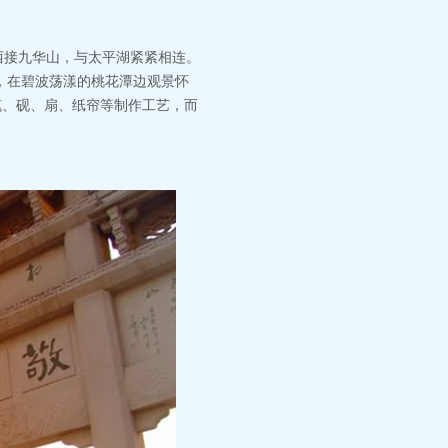
西接九华山，与太平湖紧紧相连。
，在碧波荡漾的桃花潭边观景怀
笔、砚、扇、纸帘等制作工艺，而