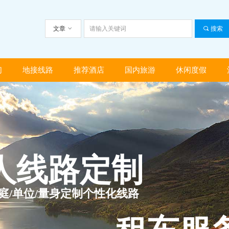
文章
ꀁ
끠
搜索
们
地接线路
推荐酒店
国内旅游
休闲度假
们
地接线路
推荐酒店
国内旅游
休闲度假
人线路定制
家庭/单位/量身定制个性化线路