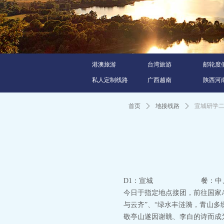
港澳旅游
台湾旅游
邮轮度
私人定制线路
广西越南
陕西河
首页
ꄲ
地接线路
ꄲ
宣城研学
D1：宣城 餐：
今日于指定地点接团，前往国家A
与云齐”、“绿水丰涟漪，青山多
敬亭山遂因谢眺、李白的诗而成