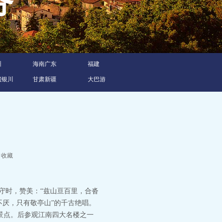
服务
州
海南广东
福建
藏银川
甘肃新疆
大巴游
收藏
太守时，赞美：“兹山亘百里，合沓
不厌，只有敬亭山”的千古绝唱。
景点。后参观江南四大名楼之一