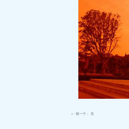
前一个：
无
ꂃ