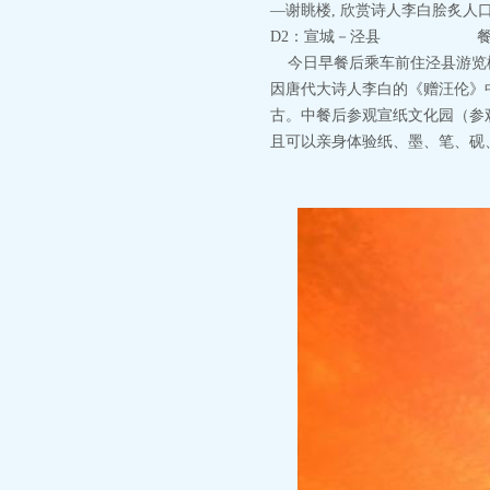
—谢眺楼, 欣赏诗人李白脍炙
D2：宣城－泾
今日早餐后乘车前住泾县游览桃
因唐代大诗人李白的《赠汪伦》
古。中餐后参观宣纸文化园（参
且可以亲身体验纸、墨、笔、砚