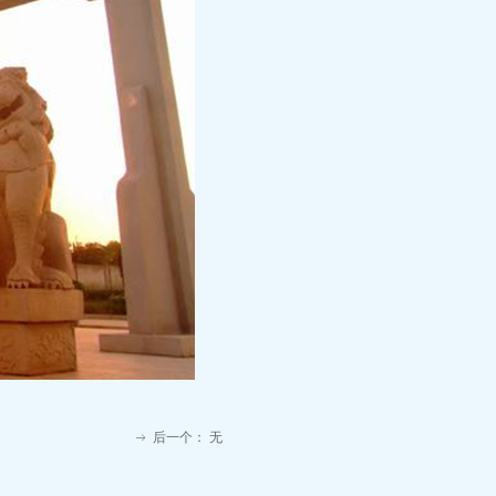
后一个：
无
ꁹ