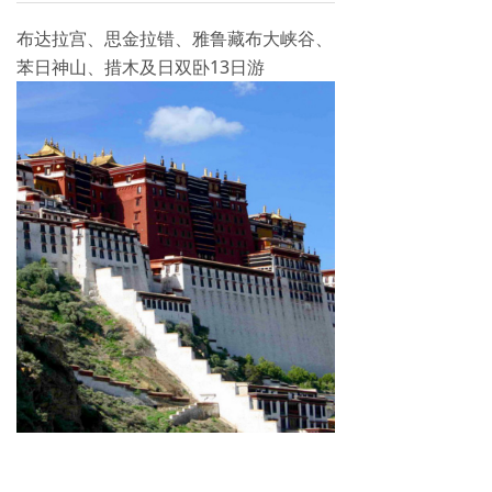
布达拉宫、思金拉错、雅鲁藏布大峡谷、
苯日神山、措木及日双卧13日游