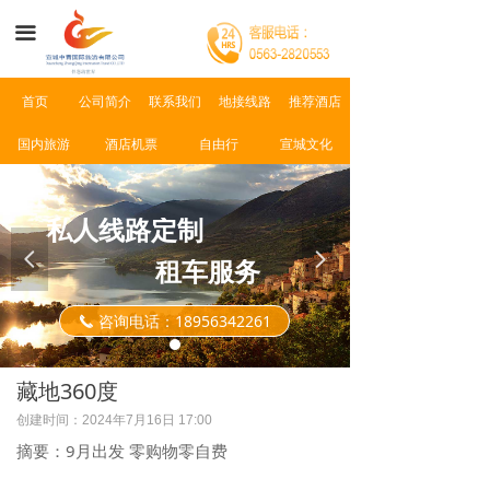
首页
끀
公司简介
首页
公司简介
联系我们
地接线路
推荐酒店
景点介绍
国内旅游
酒店机票
自由行
宣城文化
新闻资讯
联系我们
私人线路定制
넳
넲
租车服务
咨询电话：18956342261
끅
藏地360度
创建时间：
2024年7月16日
17:00
摘要：9月出发 零购物零自费